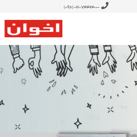
021-74423000 (98+)