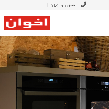
021-74423000 (98+)