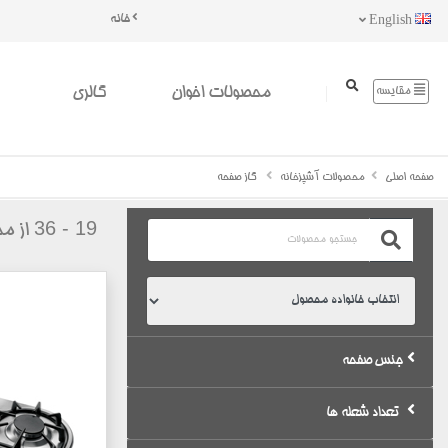
خانه
English
محصولات اخوان
گالری
مقایسه
صفحه اصلی
محصولات آشپزخانه
گاز صفحه
19 - 36
از م
جنس صفحه
تعداد شعله ها