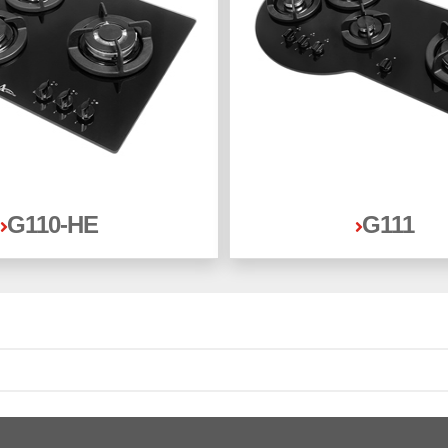
G110-HE
G111