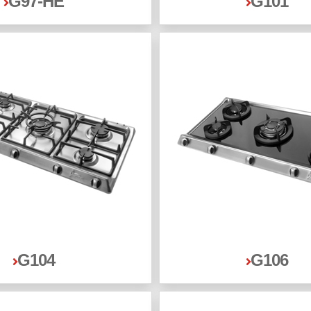
G97-HE
G101
G104
G106