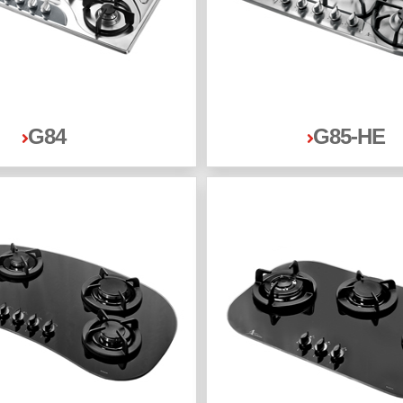
G84
G85-HE