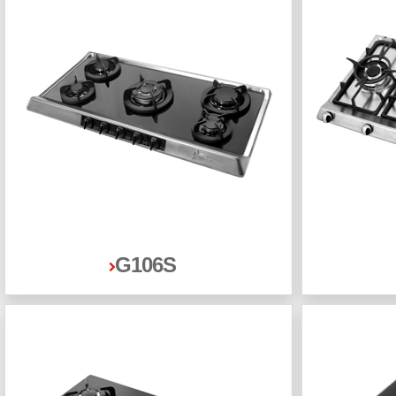
G106S