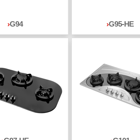
G94
G95-HE