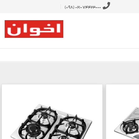
021-74423000 (98+)