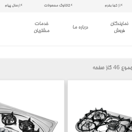
از کجا بخرم
کاتالوگ محصولات
ارسال پیام
نمایندگان
خدمات
درباره ما
فروش
مشتریان
46
جموع
گاز صفحه