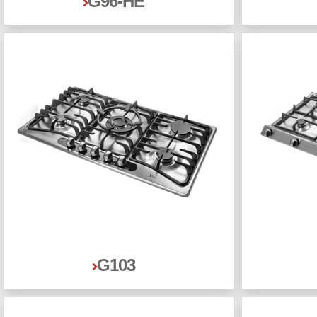
G96-HE
G103