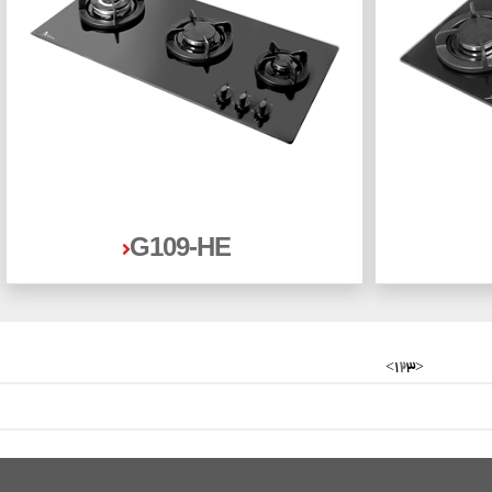
G109-HE
<
1
2
3
>