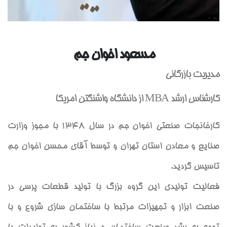
مسعود اخوان جم
مدیریت بازرگانی
کارشناس ارشد MBA از دانشگاه واشنگتن امریکا
كارخانجات صنعتي اخوان جم در سال 1348 با مجوز وزارت
صنايع و معادن استان تهران و توسط آقاي محسن اخوان جم
تاسيس گرديد.
فعاليت توليدي اين گروه بزرگ با توليد قطعات پرسي در
صنعت ابزار و تجهيزات مرتبط با ساختمان سازي شروع و با