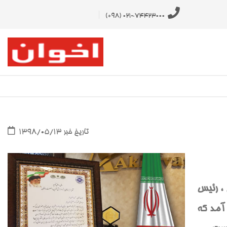
021-74423000 (98+)
تاریخ خبر ۱۳۹۸/۰۵/۱۳
، رئیس
 آمد که