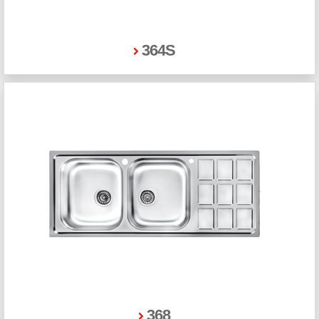
364S
368