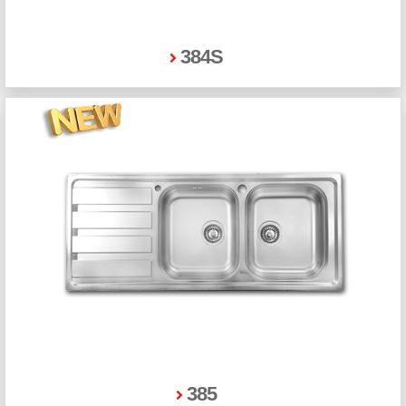
384S
385