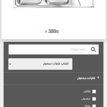
388s
خانواده محصول
فانتزی
معمولی
R25