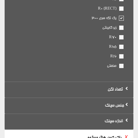
R0 (RECT)
یک تکه سری 300
زیر کابینتی
R70
R65
R16
صنعتی
تعداد لگن
جنس سینک
اندازه سینک
X