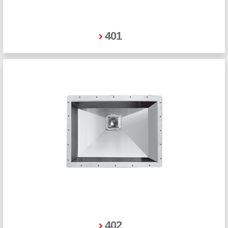
401
402