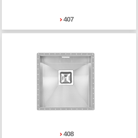
407
408