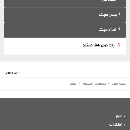
تعداد لگن
جنس سینک
اندازه سینک
X
پاک کردن فیلتر جستجو
1
2
3
>
Last ›
صفحه اصلی
محصولات آشپزخانه
سینک
اخبار
افتخارات