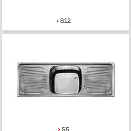
S12
S5