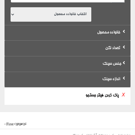
خانواده محصول
تعداد لگن
جنس سینک
اندازه سینک
X
پاک کردن فیلتر جستجو
‹ First
<
12
13
14