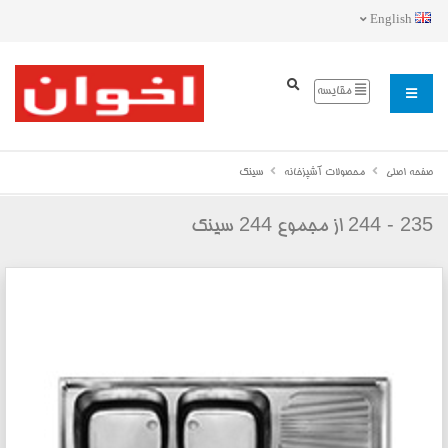
English
مقایسه
صفحه اصلی
محصولات آشپزخانه
سینک
244
235 - 244
از مجموع
سینک