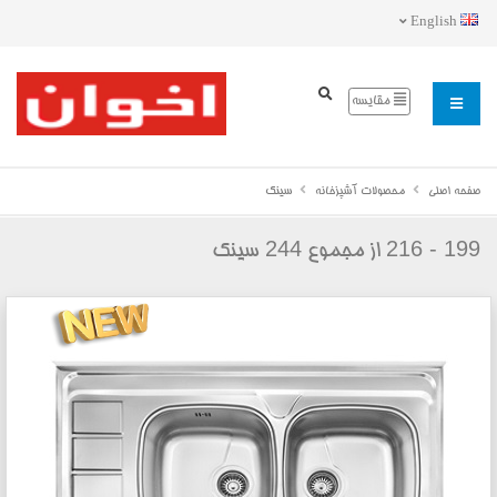
English
مقایسه
صفحه اصلی
محصولات آشپزخانه
سینک
244
199 - 216
از مجموع
سینک