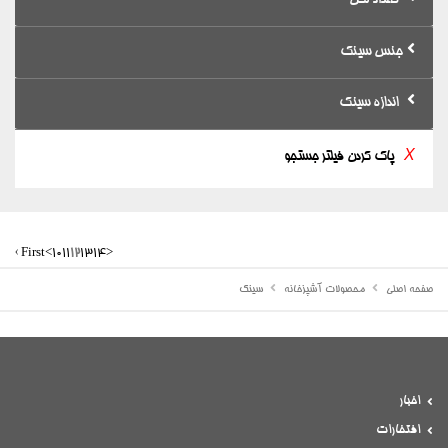
تعداد لگن
جنس سینک
اندازه سینک
X
پاک کردن فیلتر جستجو
‹ First
<
10
11
12
13
14
>
صفحه اصلی
محصولات آشپزخانه
سینک
اخبار
افتخارات