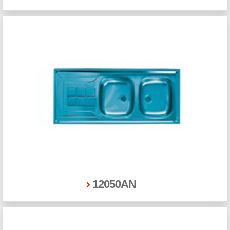
12050AN