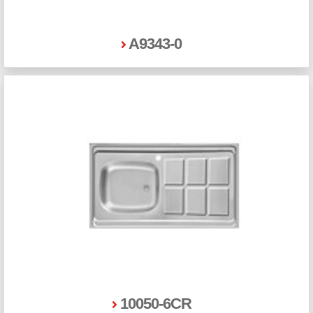
A9343-0
10050-6CR