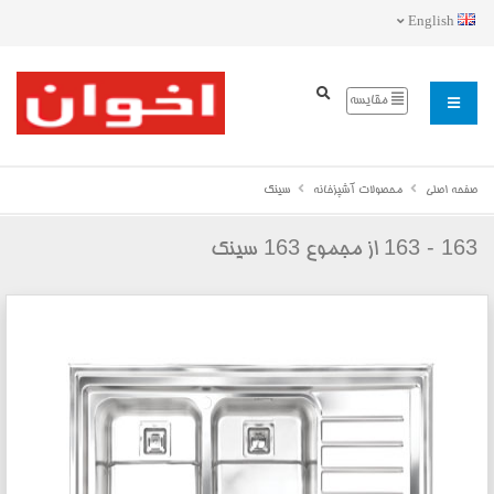
English
مقایسه
صفحه اصلی
محصولات آشپزخانه
سینک
163
163 - 163
از مجموع
سینک