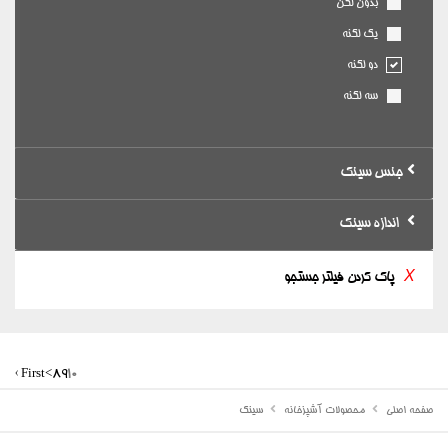
بدون لگن
یک لگنه
دو لگنه
سه لگنه
جنس سینک
اندازه سینک
X
پاک کردن فیلتر جستجو
‹ First
<
8
9
10
صفحه اصلی
محصولات آشپزخانه
سینک