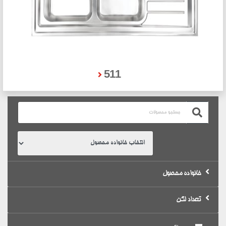
511
خانواده محصول
تعداد لگن